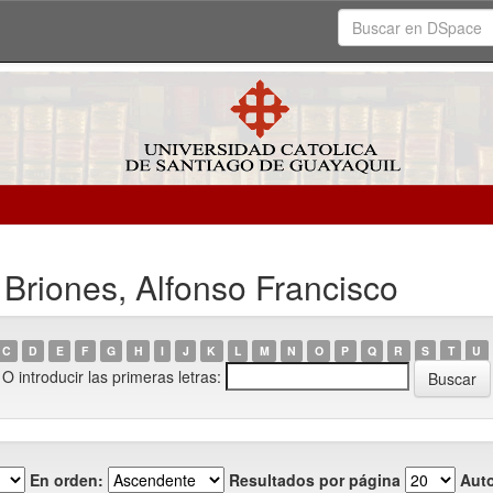
 Briones, Alfonso Francisco
C
D
E
F
G
H
I
J
K
L
M
N
O
P
Q
R
S
T
U
O introducir las primeras letras:
En orden:
Resultados por página
Auto