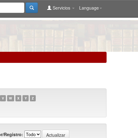
Servicios
Language
V
W
X
Y
Z
r/Registro: