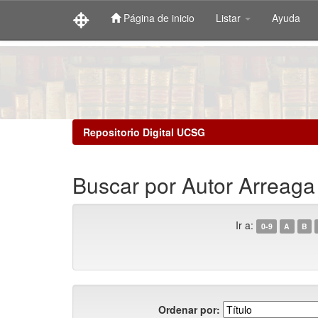
Página de inicio
Listar
Ayuda
Skip
navigation
Repositorio Digital UCSG
Buscar por Autor Arreaga
Ir a:
0-9
A
B
Ordenar por: