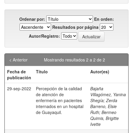
Ordenar por:
En orden:
Resultados por página
Autor/Registro:
< Anterior
Mostrando resultados 2 a 2 de 2
Fecha de
Título
Autor(es)
publicación
29-sep-2022
Percepción de la calidad
Bajaña
de atención de
Villagómez, Yanina
enfermería en pacientes
Shegía
;
Zerda
internados en un hospital
Barreno, Elsie
de Guayaquil.
Ruth
;
Bermeo
Quimis, Brigitte
Ivette