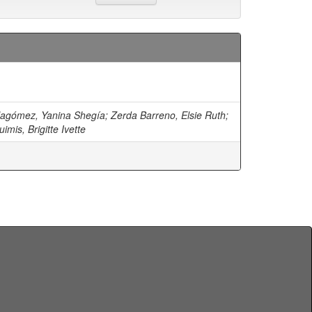
llagómez, Yanina Shegía
;
Zerda Barreno, Elsie Ruth
;
mis, Brigitte Ivette