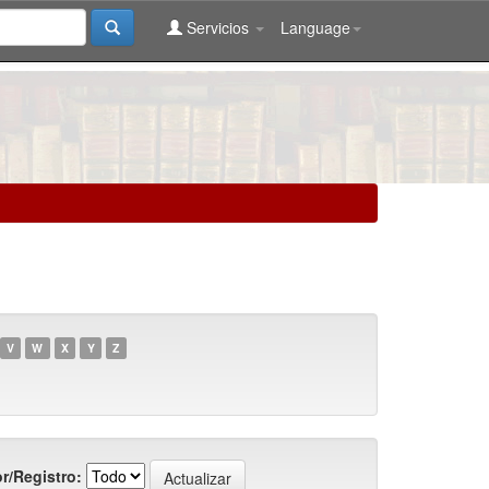
Servicios
Language
V
W
X
Y
Z
r/Registro: