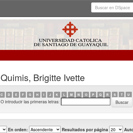
uimis, Brigitte Ivette
C
D
E
F
G
H
I
J
K
L
M
N
O
P
Q
R
S
T
U
O introducir las primeras letras:
En orden:
Resultados por página
Auto