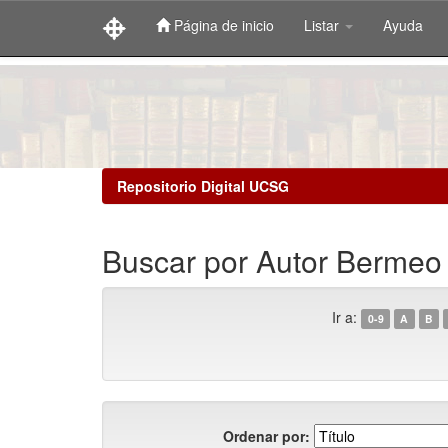
Página de inicio
Listar
Ayuda
Skip
navigation
Repositorio Digital UCSG
Buscar por Autor Bermeo Q
Ir a:
0-9
A
B
Ordenar por: