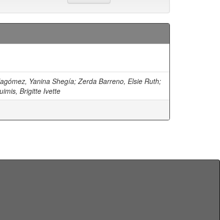
llagómez, Yanina Shegía
;
Zerda Barreno, Elsie Ruth
;
mis, Brigitte Ivette