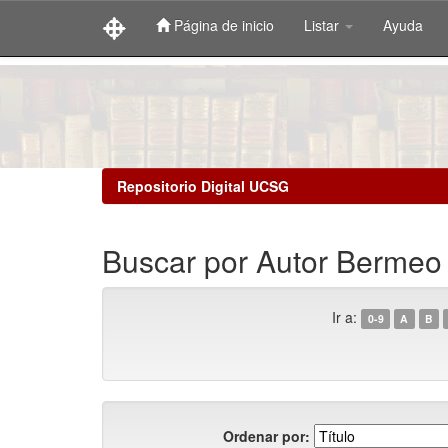
Página de inicio
Listar
Ayuda
Skip
navigation
Repositorio Digital UCSG
Buscar por Autor Bermeo Q
Ir a:
0-9
A
B
Ordenar por: