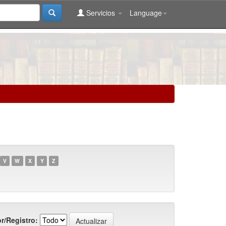
Servicios
Language
V
W
X
Y
Z
r/Registro: