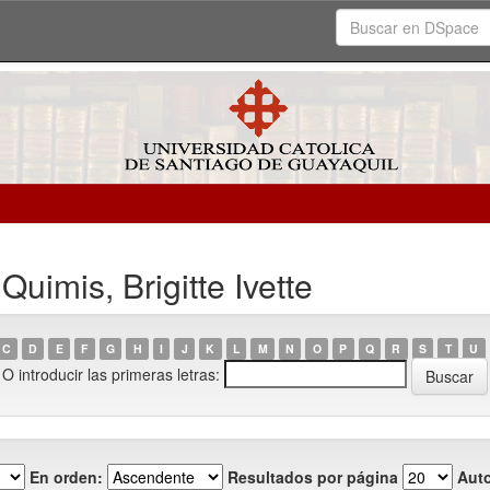
uimis, Brigitte Ivette
C
D
E
F
G
H
I
J
K
L
M
N
O
P
Q
R
S
T
U
O introducir las primeras letras:
En orden:
Resultados por página
Auto