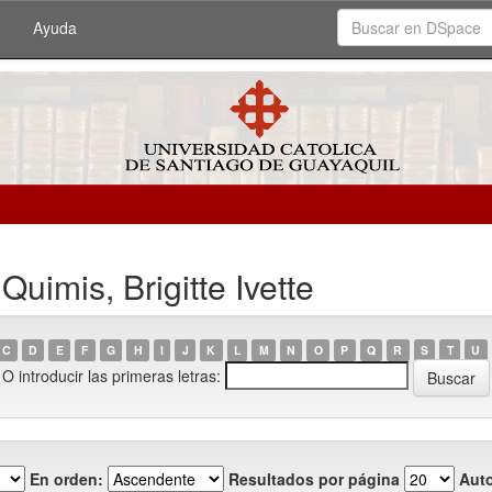
Ayuda
uimis, Brigitte Ivette
C
D
E
F
G
H
I
J
K
L
M
N
O
P
Q
R
S
T
U
O introducir las primeras letras:
En orden:
Resultados por página
Auto