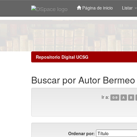
Página de inicio
Listar
Skip
navigation
Repositorio Digital UCSG
Buscar por Autor Bermeo Q
Ir a:
0-9
A
B
Ordenar por: