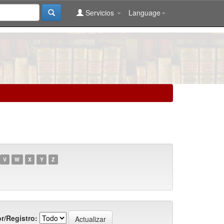
Servicios
Language
V
W
X
Y
Z
r/Registro: