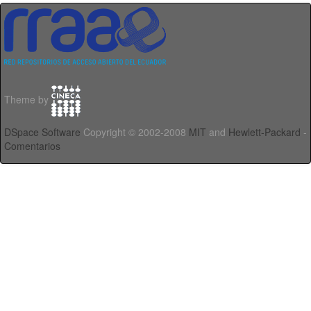
Theme by
DSpace Software
Copyright © 2002-2008
MIT
and
Hewlett-Packard
-
Comentarios