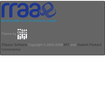
Theme by
DSpace Software
Copyright © 2002-2008
MIT
and
Hewlett-Packard
-
Comentarios