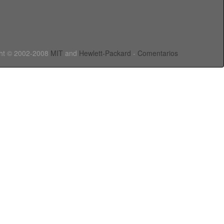
ht © 2002-2008
MIT
and
Hewlett-Packard
-
Comentarios