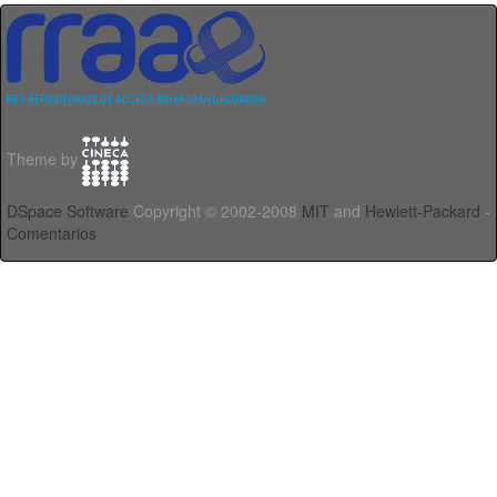
Theme by
DSpace Software
Copyright © 2002-2008
MIT
and
Hewlett-Packard
-
Comentarios