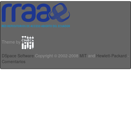
Theme by
DSpace Software
Copyright © 2002-2008
MIT
and
Hewlett-Packard
-
Comentarios