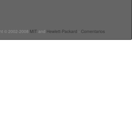
ht © 2002-2008
MIT
and
Hewlett-Packard
-
Comentarios