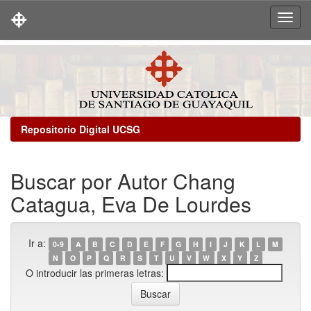
Skip
navigation
Repositorio Digital UCSG
Buscar por Autor Chang
Catagua, Eva De Lourdes
Ir a:
0-9
A
B
C
D
E
F
G
H
I
J
K
L
M
N
O
P
Q
R
S
T
U
V
W
X
Y
Z
O introducir las primeras letras: