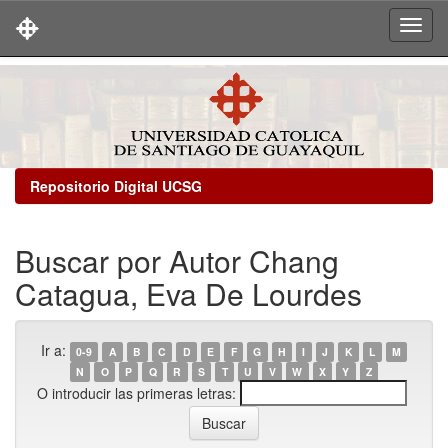
Skip
navigation
Repositorio Digital UCSG
Buscar por Autor Chang
Catagua, Eva De Lourdes
Ir a:
0-9
A
B
C
D
E
F
G
H
I
J
K
L
M
N
O
P
Q
R
S
T
U
V
W
X
Y
Z
O introducir las primeras letras: