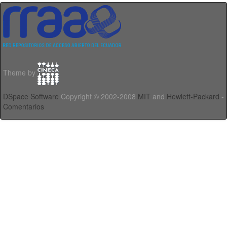
Theme by
DSpace Software
Copyright © 2002-2008
MIT
and
Hewlett-Packard
-
Comentarios