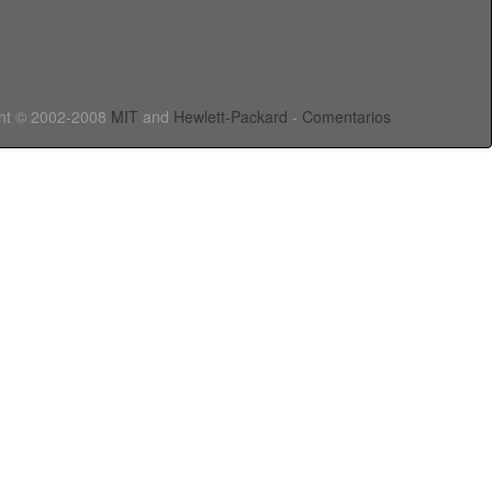
ht © 2002-2008
MIT
and
Hewlett-Packard
-
Comentarios