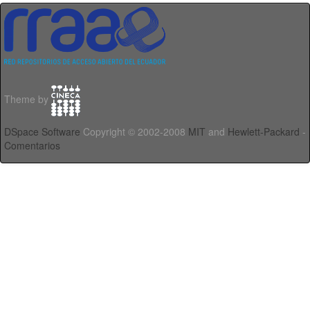
Theme by
DSpace Software
Copyright © 2002-2008
MIT
and
Hewlett-Packard
-
Comentarios