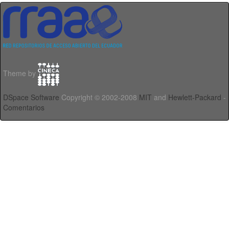
Theme by
DSpace Software
Copyright © 2002-2008
MIT
and
Hewlett-Packard
-
Comentarios