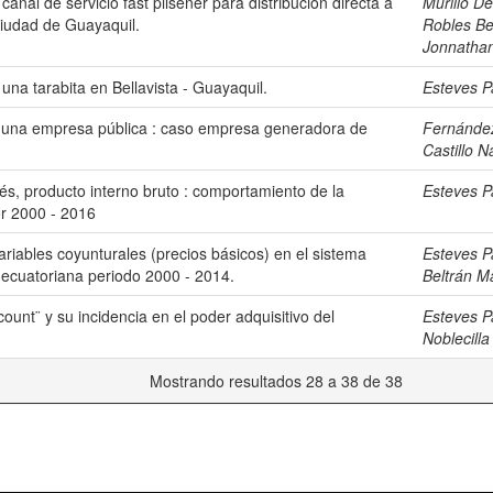
anal de servicio fast pilsener para distribución directa a
Murillo De
ciudad de Guayaquil.
Robles Bel
Jonnathan
na tarabita en Bellavista - Guayaquil.
Esteves P
de una empresa pública : caso empresa generadora de
Fernánde
Castillo N
erés, producto interno bruto : comportamiento de la
Esteves P
r 2000 - 2016
riables coyunturales (precios básicos) en el sistema
Esteves P
 ecuatoriana periodo 2000 - 2014.
Beltrán M
unt¨ y su incidencia en el poder adquisitivo del
Esteves P
Noblecill
Mostrando resultados 28 a 38 de 38