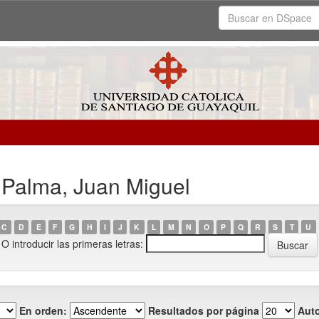
 Palma, Juan Miguel
C
D
E
F
G
H
I
J
K
L
M
N
O
P
Q
R
S
T
U
O introducir las primeras letras:
En orden:
Resultados por página
Auto