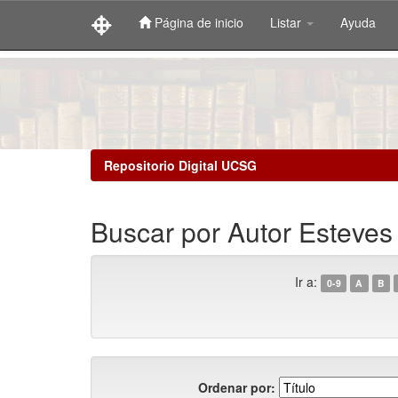
Página de inicio
Listar
Ayuda
Skip
navigation
Repositorio Digital UCSG
Buscar por Autor Esteves
Ir a:
0-9
A
B
Ordenar por: