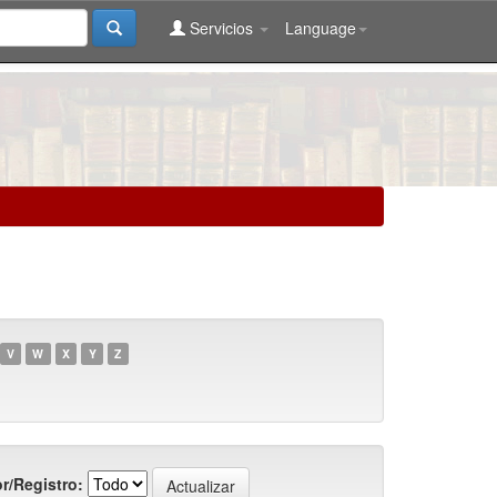
Servicios
Language
V
W
X
Y
Z
r/Registro: