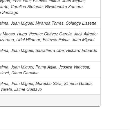
lgado, Erick Paul
;
Esteves Palma, Juan Miguel
;
trán, Carolina Stefanía
;
Rivadeneira Zamora,
 Santiago
alma, Juan Miguel
;
Miranda Torres, Solange Lissette
z Macas, Hugo Vicente
;
Chávez García, Jack Alfredo
;
azareno, Uriel Hitamar
;
Esteves Palma, Juan Miguel
alma, Juan Miguel
;
Salvatierra Ube, Richard Eduardo
alma, Juan Miguel
;
Poma Agila, Jessica Vanessa
;
alavé, Diana Carolina
alma, Juan Miguel
;
Morocho Silva, Ximena Galilea
;
a Varela, Jaime Gustavo