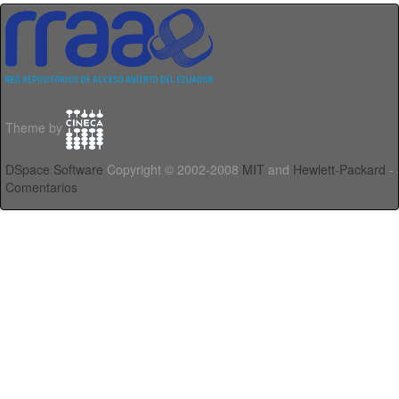
Theme by
DSpace Software
Copyright © 2002-2008
MIT
and
Hewlett-Packard
-
Comentarios