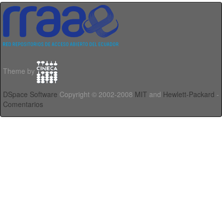
Theme by
DSpace Software
Copyright © 2002-2008
MIT
and
Hewlett-Packard
-
Comentarios