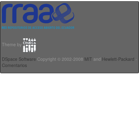
Theme by
DSpace Software
Copyright © 2002-2008
MIT
and
Hewlett-Packard
-
Comentarios