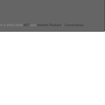
ht © 2002-2008
MIT
and
Hewlett-Packard
-
Comentarios