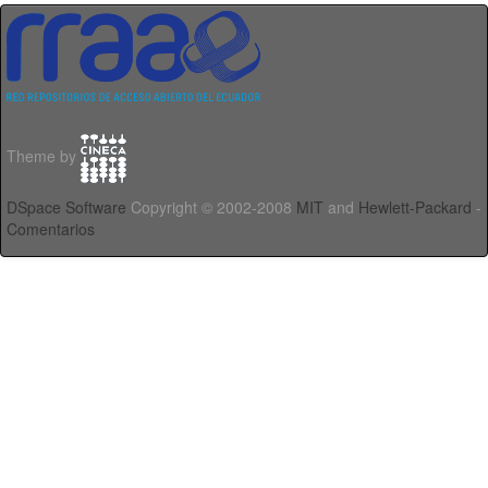
Theme by
DSpace Software
Copyright © 2002-2008
MIT
and
Hewlett-Packard
-
Comentarios