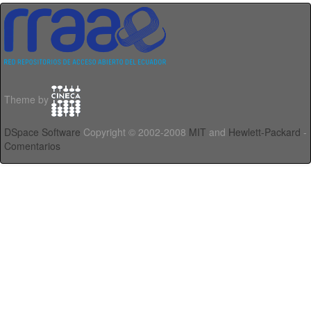
Theme by
DSpace Software
Copyright © 2002-2008
MIT
and
Hewlett-Packard
-
Comentarios