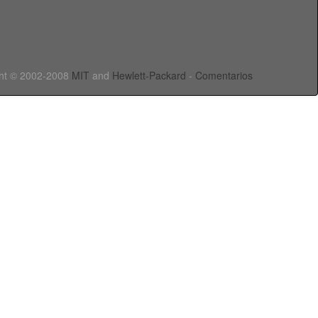
ht © 2002-2008
MIT
and
Hewlett-Packard
-
Comentarios