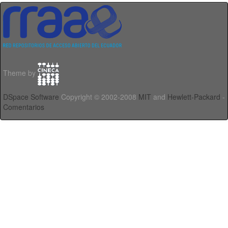
Theme by
DSpace Software
Copyright © 2002-2008
MIT
and
Hewlett-Packard
-
Comentarios