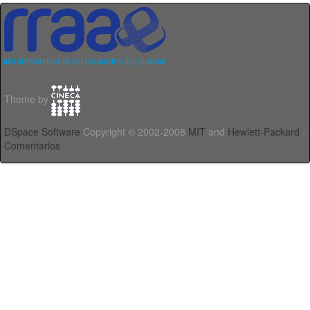
Theme by
DSpace Software
Copyright © 2002-2008
MIT
and
Hewlett-Packard
-
Comentarios