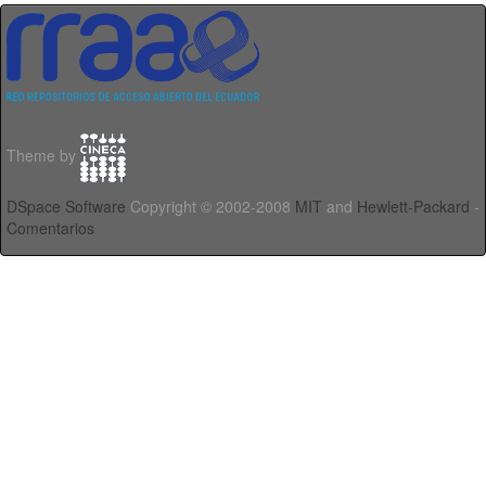
Theme by
DSpace Software
Copyright © 2002-2008
MIT
and
Hewlett-Packard
-
Comentarios