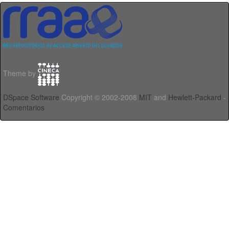
Theme by
DSpace Software
Copyright © 2002-2008
MIT
and
Hewlett-Packard
-
Comentarios