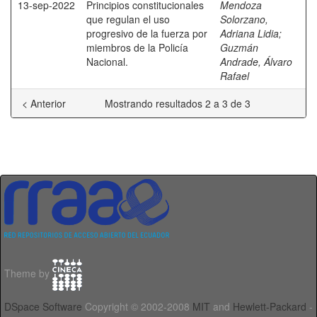
13-sep-2022
Principios constitucionales
Mendoza
que regulan el uso
Solorzano,
progresivo de la fuerza por
Adriana Lidia
;
miembros de la Policía
Guzmán
Nacional.
Andrade, Álvaro
Rafael
< Anterior
Mostrando resultados 2 a 3 de 3
Theme by
DSpace Software
Copyright © 2002-2008
MIT
and
Hewlett-Packard
-