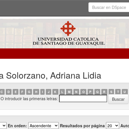
 Solorzano, Adriana Lidia
C
D
E
F
G
H
I
J
K
L
M
N
O
P
Q
R
S
T
U
O introducir las primeras letras:
En orden:
Resultados por página
Auto