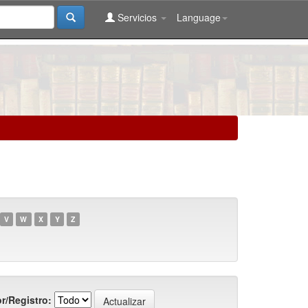
Servicios
Language
V
W
X
Y
Z
r/Registro: