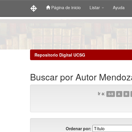
Página de inicio
Listar
Ayuda
Skip
navigation
Repositorio Digital UCSG
Buscar por Autor Mendoza
Ir a:
0-9
A
B
Ordenar por: