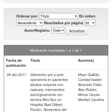
Ordenar por:
En orden:
Resultados por página
Autor/Registro:
Mostrando resultados 1 a 1 de 1
Fecha de
Título
Autor(es)
publicación
28-abr-2017
Valoración pre y post
Mayo Galbán,
operatoria en pacientes
Caridad Isabel
;
adultos mayores con
Alvarado Fiallo,
catarata, intervenidos
Alex Rubén
;
quirúrgicamente con
Monar Goyes,
técnica Mini-Nuc en
Maribel Carolina
Hospital Abel Gilbert
Pontón. Noviembre del