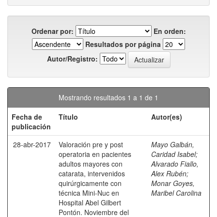
Ordenar por:
En orden:
Resultados por página
Autor/Registro:
Mostrando resultados 1 a 1 de 1
Fecha de
Título
Autor(es)
publicación
28-abr-2017
Valoración pre y post
Mayo Galbán,
operatoria en pacientes
Caridad Isabel
;
adultos mayores con
Alvarado Fiallo,
catarata, intervenidos
Alex Rubén
;
quirúrgicamente con
Monar Goyes,
técnica Mini-Nuc en
Maribel Carolina
Hospital Abel Gilbert
Pontón. Noviembre del