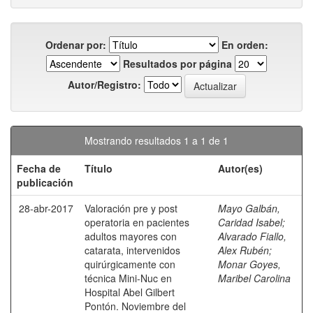
Ordenar por:
En orden:
Resultados por página
Autor/Registro:
Mostrando resultados 1 a 1 de 1
Fecha de
Título
Autor(es)
publicación
28-abr-2017
Valoración pre y post
Mayo Galbán,
operatoria en pacientes
Caridad Isabel
;
adultos mayores con
Alvarado Fiallo,
catarata, intervenidos
Alex Rubén
;
quirúrgicamente con
Monar Goyes,
técnica Mini-Nuc en
Maribel Carolina
Hospital Abel Gilbert
Pontón. Noviembre del