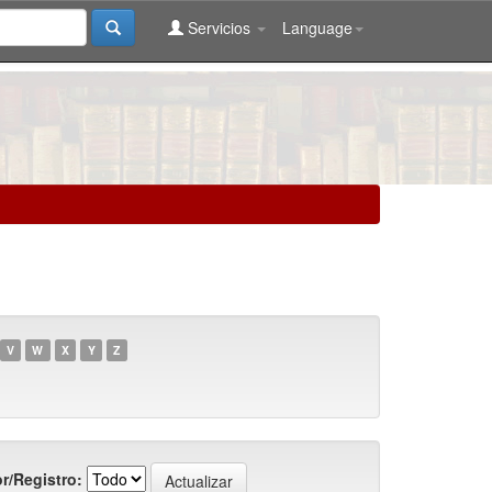
Servicios
Language
V
W
X
Y
Z
r/Registro: