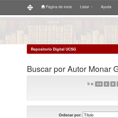
Página de inicio
Listar
Ayuda
Skip
navigation
Repositorio Digital UCSG
Buscar por Autor Monar G
Ir a:
0-9
A
B
Ordenar por: