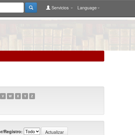
Servicios
Language
V
W
X
Y
Z
r/Registro: