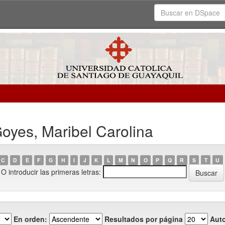
oyes, Maribel Carolina
C
D
E
F
G
H
I
J
K
L
M
N
O
P
Q
R
S
T
U
O introducir las primeras letras:
En orden:
Resultados por página
Auto