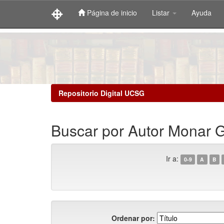
Página de inicio
Listar
Ayuda
Skip
navigation
Repositorio Digital UCSG
Buscar por Autor Monar G
Ir a:
0-9
A
B
Ordenar por: