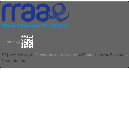
Theme by
DSpace Software
Copyright © 2002-2008
MIT
and
Hewlett-Packard
-
Comentarios