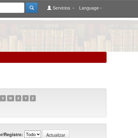
Servicios
Language
V
W
X
Y
Z
r/Registro: