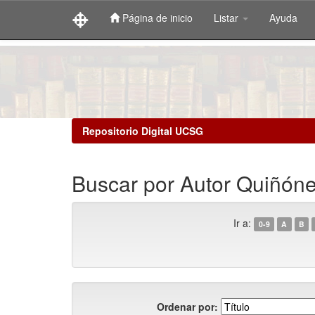
Página de inicio
Listar
Ayuda
Skip
navigation
Repositorio Digital UCSG
Buscar por Autor Quiñón
Ir a:
0-9
A
B
Ordenar por: