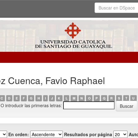
ez Cuenca, Favio Raphael
C
D
E
F
G
H
I
J
K
L
M
N
O
P
Q
R
S
T
U
O introducir las primeras letras:
En orden:
Resultados por página
Auto