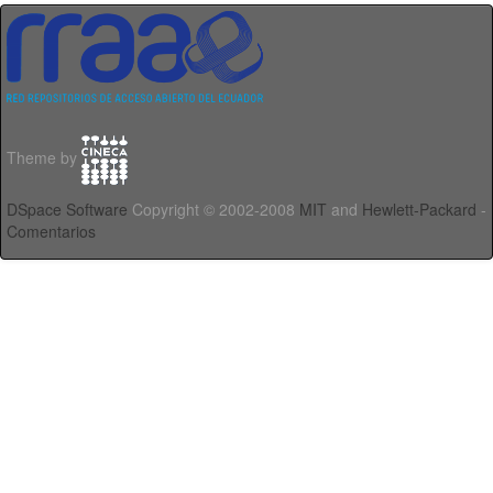
Theme by
DSpace Software
Copyright © 2002-2008
MIT
and
Hewlett-Packard
-
Comentarios