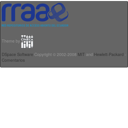
Theme by
DSpace Software
Copyright © 2002-2008
MIT
and
Hewlett-Packard
-
Comentarios