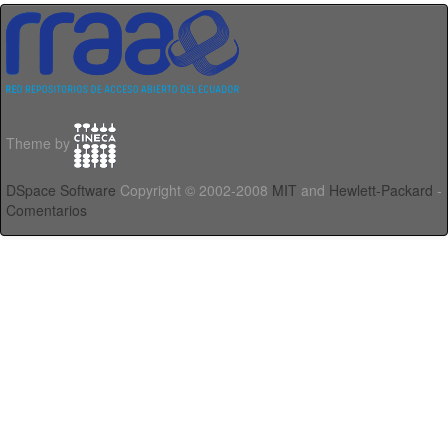
Theme by
DSpace Software
Copyright © 2002-2008
MIT
and
Hewlett-Packard
-
Comentarios