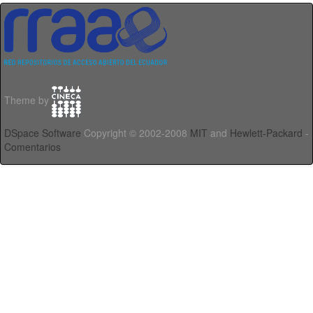
Theme by
DSpace Software
Copyright © 2002-2008
MIT
and
Hewlett-Packard
-
Comentarios