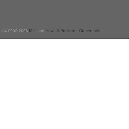
ht © 2002-2008
MIT
and
Hewlett-Packard
-
Comentarios