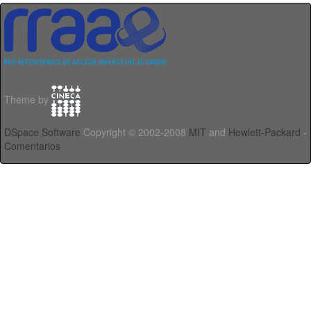
Theme by
DSpace Software
Copyright © 2002-2008
MIT
and
Hewlett-Packard
-
Comentarios