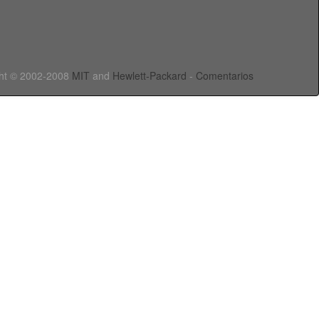
ht © 2002-2008
MIT
and
Hewlett-Packard
-
Comentarios