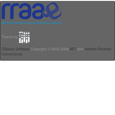
Theme by
DSpace Software
Copyright © 2002-2008
MIT
and
Hewlett-Packard
-
Comentarios