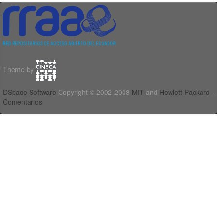
Theme by
DSpace Software
Copyright © 2002-2008
MIT
and
Hewlett-Packard
-
Comentarios