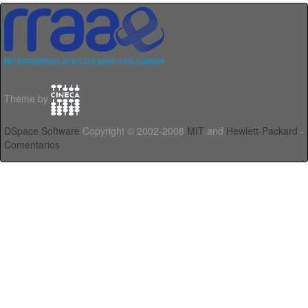
Theme by
DSpace Software
Copyright © 2002-2008
MIT
and
Hewlett-Packard
-
Comentarios