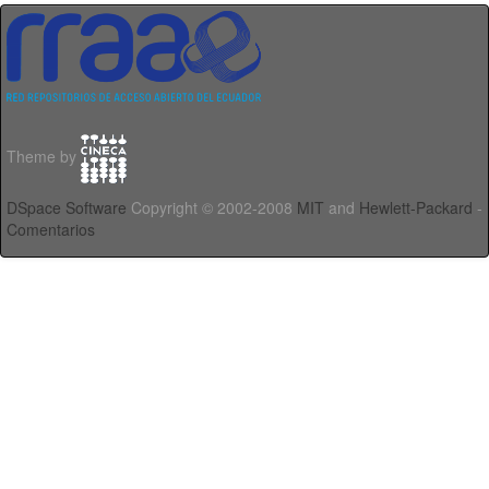
Theme by
DSpace Software
Copyright © 2002-2008
MIT
and
Hewlett-Packard
-
Comentarios