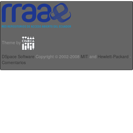
Theme by
DSpace Software
Copyright © 2002-2008
MIT
and
Hewlett-Packard
-
Comentarios